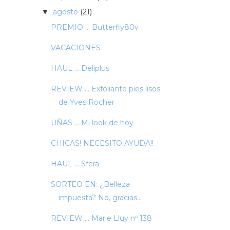
agosto
(21)
▼
PREMIO ... Butterfly80v
VACACIONES
HAUL ... Deliplus
REVIEW ... Exfoliante pies lisos
de Yves Rocher
UÑAS ... Mi look de hoy
CHICAS! NECESITO AYUDA!!
HAUL ... Sfera
SORTEO EN: ¿Belleza
impuesta? No, gracias...
REVIEW ... Marie Lluy nº 138