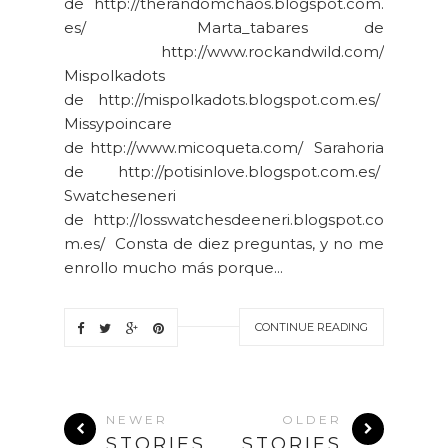
de http://therandomchaos.blogspot.com.
es/ Marta_tabares de
http://www.rockandwild.com/
Mispolkadots
de http://mispolkadots.blogspot.com.es/
Missypoincare
de http://www.micoqueta.com/ Sarahoria
de http://potisinlove.blogspot.com.es/
Swatcheseneri
de http://losswatchesdeeneri.blogspot.co
m.es/ Consta de diez preguntas, y no me
enrollo mucho más porque...
CONTINUE READING
NEWER
OLDER
STORIES
STORIES