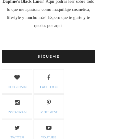
Daphne's Black Liner
! Aquí podrás leer sobre todo
lo que me apasiona como maquillaje cosmética,
lifestyle y mucho más! Espero que te guste y te
quedes por aquí.
SÍGUEME
BLOGLOVIN
FACEBOOK
INSTAGRAM
PINTEREST
TWITTER
YOUTUBE