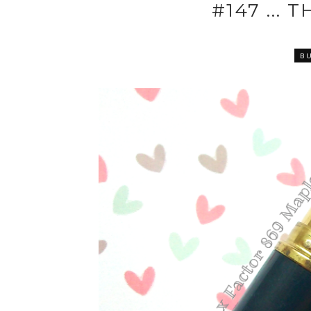
#147 ... 
B