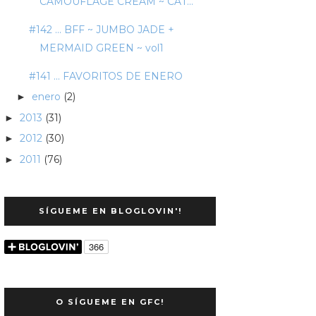
CAMOUFLAGE CREAM ~ CAT...
#142 ... BFF ~ JUMBO JADE +
MERMAID GREEN ~ vol1
#141 ... FAVORITOS DE ENERO
enero
(2)
►
2013
(31)
►
2012
(30)
►
2011
(76)
►
SÍGUEME EN BLOGLOVIN'!
O SÍGUEME EN GFC!