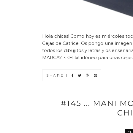
Hola chicas! Como hoy es miércoles toca
Cejas de Catrice. Os pongo una imagen
todos los dibujiitos y letras y os ense
MARCA?: <<El kit idóneo para unas cejas p
SHARE |
#145 ... MANI 
CH
CH