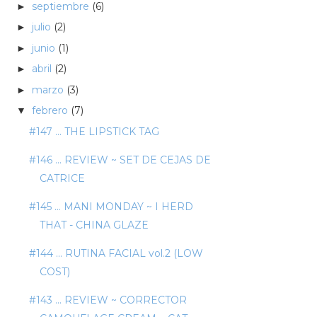
septiembre
(6)
►
julio
(2)
►
junio
(1)
►
abril
(2)
►
marzo
(3)
►
febrero
(7)
▼
#147 ... THE LIPSTICK TAG
#146 ... REVIEW ~ SET DE CEJAS DE
CATRICE
#145 ... MANI MONDAY ~ I HERD
THAT - CHINA GLAZE
#144 ... RUTINA FACIAL vol.2 (LOW
COST)
#143 ... REVIEW ~ CORRECTOR