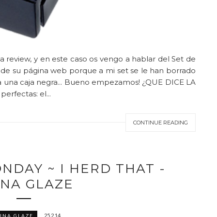
 review, y en este caso os vengo a hablar del Set de
 de su página web porque a mi set se le han borrado
ñaría una caja negra... Bueno empezamos! ¿QUE DICE LA
erfectas: el...
CONTINUE READING
MONDAY ~ I HERD THAT -
INA GLAZE
25.2.14
INA GLAZE