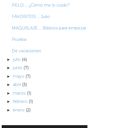
PELO ... ¿Cómo me lo cuido?
FAVORITOS ... Julio
MAQUIlLAJE … Básicos para empezar
Prueba
De vacaciones
julio
(4)
►
junio
(7)
►
mayo
(7)
►
abril
(3)
►
marzo
(1)
►
febrero
(1)
►
enero
(2)
►