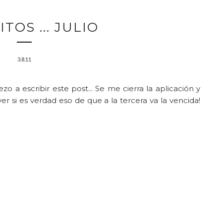
TOS ... JULIO
3.8.11
zo a escribir este post... Se me cierra la aplicación y
r si es verdad eso de que a la tercera va la vencida!