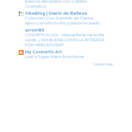
Básicos del verano con Collistar
Cosmetics
ObeBlog | Diario de Belleza
Colección Cryo Summer de Clarins:
labios con efecto frío y piel bronceada
arroin80
COSMÉTICA LIDL - Mascarilla facial arcilla
verde, ¿TAN BUENA COMO LA RETIRADA
POR MERCADONA?
My Cosmetic Art
Lush x Super Mario Bros Movie
Mostrar todo