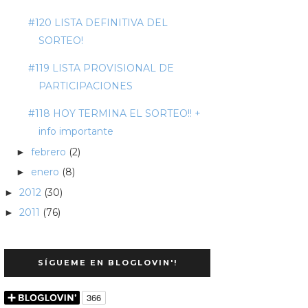
#120 LISTA DEFINITIVA DEL
SORTEO!
#119 LISTA PROVISIONAL DE
PARTICIPACIONES
#118 HOY TERMINA EL SORTEO!! +
info importante
febrero
(2)
►
enero
(8)
►
2012
(30)
►
2011
(76)
►
SÍGUEME EN BLOGLOVIN'!