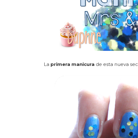
La
primera manicura
de esta nueva secc