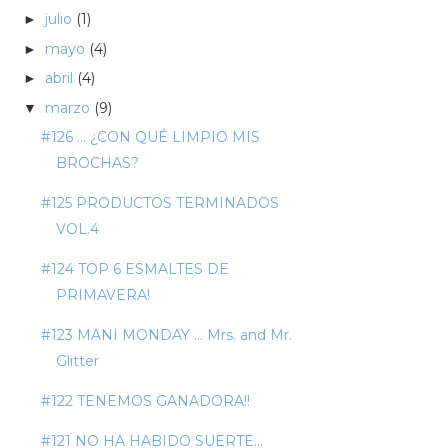
julio
(1)
►
mayo
(4)
►
abril
(4)
►
marzo
(9)
▼
#126 ... ¿CON QUÉ LIMPIO MIS
BROCHAS?
#125 PRODUCTOS TERMINADOS
VOL.4
#124 TOP 6 ESMALTES DE
PRIMAVERA!
#123 MANI MONDAY ... Mrs. and Mr.
Glitter
#122 TENEMOS GANADORA!!
#121 NO HA HABIDO SUERTE...