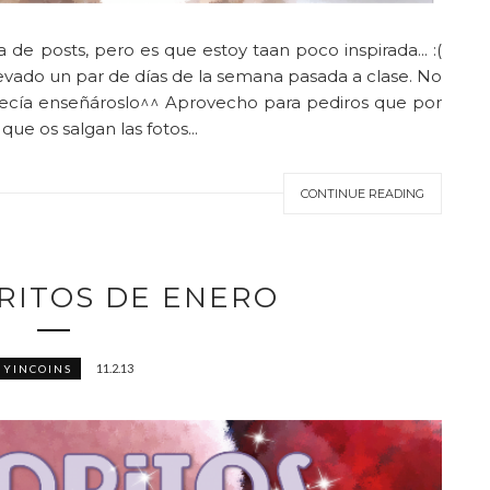
a de posts, pero es que estoy taan poco inspirada... :(
evado un par de días de la semana pasada a clase. No
ecía enseñároslo^^ Aprovecho para pediros que por
ue os salgan las fotos...
CONTINUE READING
ORITOS DE ENERO
11.2.13
UYINCOINS