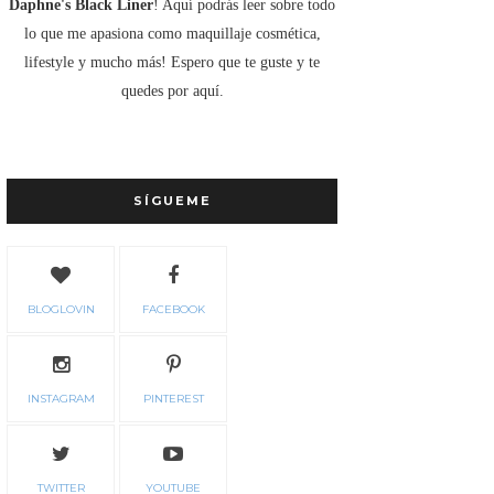
Daphne's Black Liner
! Aquí podrás leer sobre todo
lo que me apasiona como maquillaje cosmética,
lifestyle y mucho más! Espero que te guste y te
quedes por aquí.
SÍGUEME
BLOGLOVIN
FACEBOOK
INSTAGRAM
PINTEREST
TWITTER
YOUTUBE