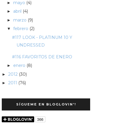
mayo
(4)
►
abril
(4)
►
marzo
(9)
►
febrero
(2)
▼
#117 LOOK - PLATINUM 10 Y
UNDRESSED
#116 FAVORITOS DE ENERO
enero
(8)
►
2012
(30)
►
2011
(76)
►
SÍGUEME EN BLOGLOVIN'!