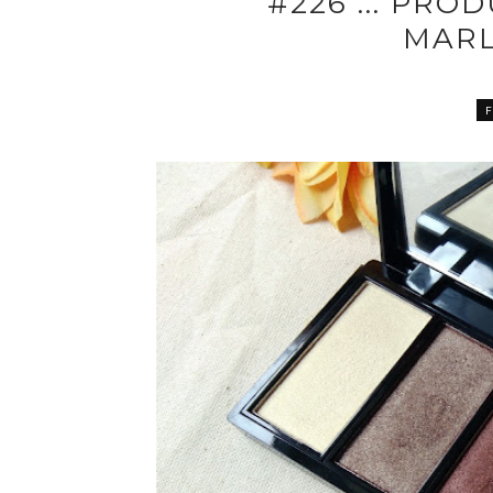
#226 ... PRO
MARL