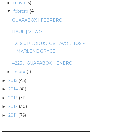
mayo
(3)
►
febrero
(4)
▼
GUAPABOX | FEBRERO
HAUL | VITA33
#226 ... PRODUCTOS FAVORITOS ~
MARLÈNE GRACE
#225 ... GUAPABOX ~ ENERO
enero
(1)
►
2015
(43)
►
2014
(41)
►
2013
(31)
►
2012
(30)
►
2011
(76)
►