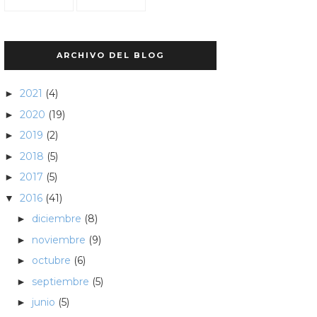
ARCHIVO DEL BLOG
2021
(4)
►
2020
(19)
►
2019
(2)
►
2018
(5)
►
2017
(5)
►
2016
(41)
▼
diciembre
(8)
►
noviembre
(9)
►
octubre
(6)
►
septiembre
(5)
►
junio
(5)
►