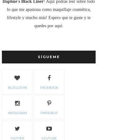
Daphne's Black Liner
! Aquí podrás leer sobre todo
lo que me apasiona como maquillaje cosmética,
lifestyle y mucho más! Espero que te guste y te
quedes por aquí.
SÍGUEME
BLOGLOVIN
FACEBOOK
INSTAGRAM
PINTEREST
TWITTER
YOUTUBE