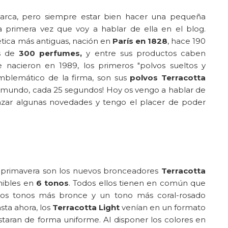
arca, pero siempre estar bien hacer una pequeña
 primera vez que voy a hablar de ella en el blog.
tica más antiguas, nación en
París en 1828
, hace 190
s de
300 perfumes,
y entre sus productos caben
e nacieron en 1989, los primeros "polvos sueltos y
mblemático de la firma, son sus
polvos Terracotta
el mundo, cada 25 segundos! Hoy os vengo a hablar de
zar algunas novedades y tengo el placer de poder
a primavera son los nuevos bronceadores
Terracotta
nibles en
6 tonos
. Todos ellos tienen en común que
 dos tonos más bronce y un tono más coral-rosado
sta ahora, los
Terracotta Light
venían en un formato
taran de forma uniforme. Al disponer los colores en