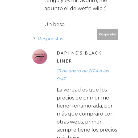
tengo y es mi favorito, me
apunto el de wet'n wild :)
Un beso!
Responder
Respuestas
DAPHNE'S BLACK
LINER
13 de enero de 2014 a las
9:47
La verdad es que los
precios de primor me
tienen enamorada, por
más que compraro con
otras webs, primor
siempre tiene los precios
más bajos.