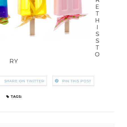
R
E
T
H
I
S
S
T
O
RY
SHARE ON TWITTER
PIN THIS POST
TAGS: