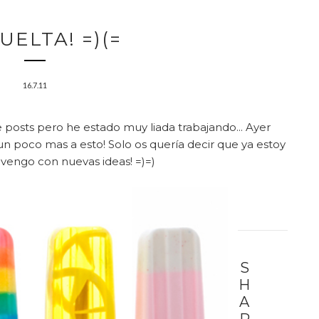
UELTA! =)(=
16.7.11
e posts pero he estado muy liada trabajando... Ayer
n poco mas a esto! Solo os quería decir que ya estoy
 vengo con nuevas ideas! =)=)
S
H
A