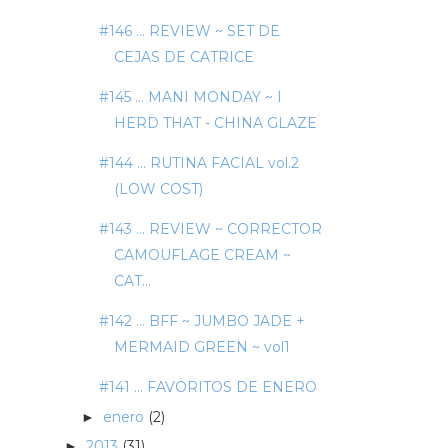
#146 ... REVIEW ~ SET DE
CEJAS DE CATRICE
#145 ... MANI MONDAY ~ I
HERD THAT - CHINA GLAZE
#144 ... RUTINA FACIAL vol.2
(LOW COST)
#143 ... REVIEW ~ CORRECTOR
CAMOUFLAGE CREAM ~
CAT...
#142 ... BFF ~ JUMBO JADE +
MERMAID GREEN ~ vol1
#141 ... FAVORITOS DE ENERO
enero
(2)
►
2013
(31)
►