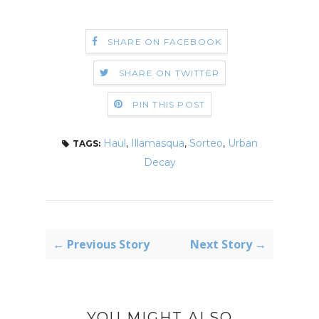
SHARE ON FACEBOOK
SHARE ON TWITTER
PIN THIS POST
Haul
,
Illamasqua
,
Sorteo
,
Urban
TAGS:
Decay
← Previous Story
Next Story →
YOU MIGHT ALSO