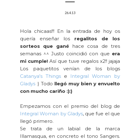
26.4.13
Hola chicaas!!! En la entrada de hoy os
quería enseñar los
regalitos de los
sorteos que gané
hace cosa de tres
semanas ^^ Justo coincidió con que
era
mi cumple!
Así que tuve regalos x2!! jajaja
Los paquetitos venían de los blogs
Catanya's Things
e
Integral Woman by
Gladys
:) Todo
llegó muy bien y envuelto
con mucho cariño :):)
Empezamos con el premio del blog de
Integral Woman by Gladys
, que fue el que
llegó primero.
Se trata de un labial de la marca
Illamasqua, en concreto el tono Sangers.