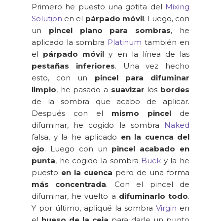
Primero he puesto una gotita del
Mixing
Solution
en el
párpado móvil
. Luego, con
un
pincel plano para sombras
, he
aplicado la sombra
Platinum
también en
el
párpado móvil
y en la línea de las
pestañas inferiores
. Una vez hecho
esto, con un
pincel para difuminar
limpio
, he pasado a
suavizar
los
bordes
de la sombra que acabo de aplicar.
Después con el
mismo pincel
de
difuminar, he cogido la sombra
Naked
falsa, y la he aplicado
en la cuenca del
ojo
. Luego con un
pincel acabado en
punta
, he cogido la sombra
Buck
y la he
puesto
en la cuenca
pero de una forma
más concentrada
. Con el pincel de
difuminar, he vuelto a
difuminarlo todo
.
Y por último, apliqué la sombra
Virgin
en
el
hueso de la ceja
para darle un punto