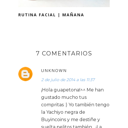
RUTINA FACIAL | MAÑANA
7 COMENTARIOS
UNKNOWN
2 de julio de 2014 a las 11:37
¡Hola guapetona!^^ Me han
gustado mucho tus
compritas :) Yo también tengo
la Yachiyo negra de
Buyincoins y me destiñe y
suelta pelitos también... ¡La